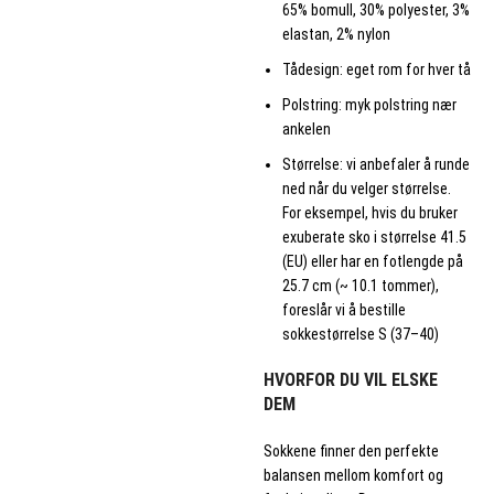
65% bomull, 30% polyester, 3%
elastan, 2% nylon
Tådesign: eget rom for hver tå
Polstring: myk polstring nær
ankelen
Størrelse: vi anbefaler å runde
ned når du velger størrelse.
For eksempel, hvis du bruker
exuberate sko i størrelse 41.5
(EU) eller har en fotlengde på
25.7 cm (~ 10.1 tommer),
foreslår vi å bestille
sokkestørrelse S (37–40)
HVORFOR DU VIL ELSKE
DEM
Sokkene finner den perfekte
balansen mellom komfort og