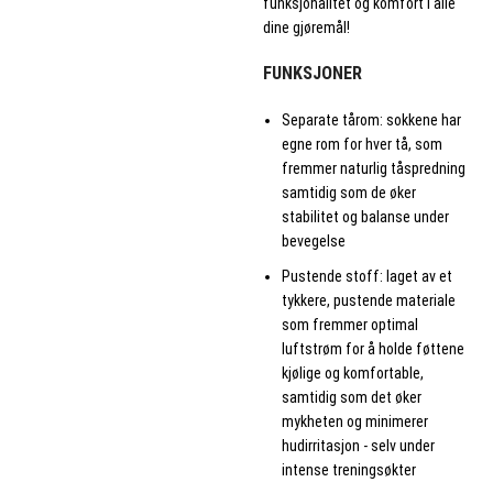
funksjonalitet og komfort i alle
dine gjøremål!
FUNKSJONER
Separate tårom: sokkene har
egne rom for hver tå, som
fremmer naturlig tåspredning
samtidig som de øker
stabilitet og balanse under
bevegelse
Pustende stoff: laget av et
tykkere, pustende materiale
som fremmer optimal
luftstrøm for å holde føttene
kjølige og komfortable,
samtidig som det øker
mykheten og minimerer
hudirritasjon - selv under
intense treningsøkter