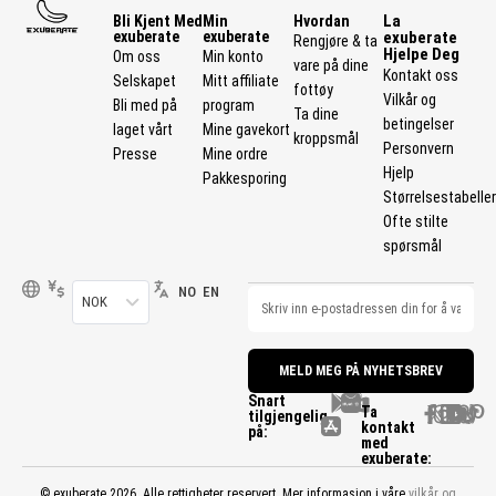
La
Bli Kjent Med
Min
Hvordan
exuberate
exuberate
exuberate
Rengjøre & ta
Hjelpe Deg
Om oss
Min konto
vare på dine
Kontakt oss
Selskapet
Mitt affiliate
fottøy
Vilkår og
Bli med på
program
Ta dine
betingelser
laget vårt
Mine gavekort
kroppsmål
Personvern
Presse
Mine ordre
Hjelp
Pakkesporing
Størrelsestabelle
Ofte stilte
spørsmål
NO
EN
NOK
MELD MEG PÅ NYHETSBREV
Snart
Ta
tilgjengelig
kontakt
på:
med
exuberate:
© exuberate 2026. Alle rettigheter reservert. Mer informasjon i våre
vilkår og