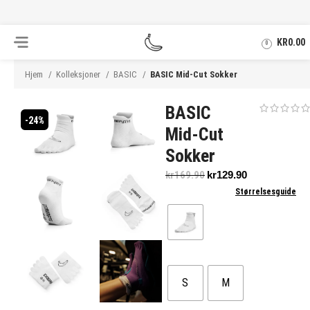
.
KR
0.00
0
Hjem
Kolleksjoner
BASIC
BASIC Mid-Cut Sokker
BASIC
-24%
Mid-Cut
Sokker
kr
169.90
kr
129.90
Størrelsesguide
S
M