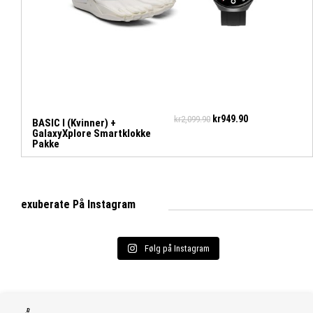
kr
949.90
kr
2,099.90
BASIC I (Kvinner) +
GalaxyXplore Smartklokke
Pakke
exuberate På Instagram
Følg på Instagram