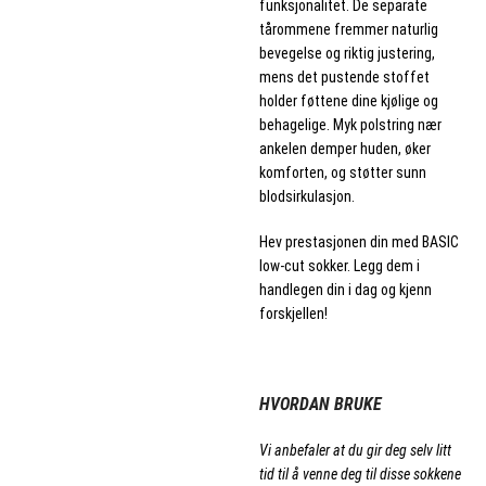
funksjonalitet. De separate
tårommene fremmer naturlig
bevegelse og riktig justering,
mens det pustende stoffet
holder føttene dine kjølige og
behagelige. Myk polstring nær
ankelen demper huden, øker
komforten, og støtter sunn
blodsirkulasjon.
Hev prestasjonen din med BASIC
low-cut sokker. Legg dem i
handlegen din i dag og kjenn
forskjellen!
.
HVORDAN BRUKE
Vi anbefaler at du gir deg selv litt
tid til å venne deg til disse sokkene