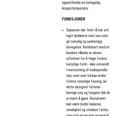
opprettholde en behagelig
kroppstemperatur.
FUNKSJONER
Separate tær: hver tå har sitt
eget dedikerte rom, noe som
gir naturlig og uavhengig
bevegelse. Kombinert med en
bredere tåboks er skoen
utformet for å følge fotens
naturlige form - ikke omvendt.
I motsetning til tradisjonelle
sko, som over tid kan endre
fotens naturlige fasong, lar
dette designet føttene
bevege seg og fungere slik de
er ment å gjøre. Resultatet
kan være bedre balanse,
smidighet og sterkere føtter,
noe som gir en mer autentisk