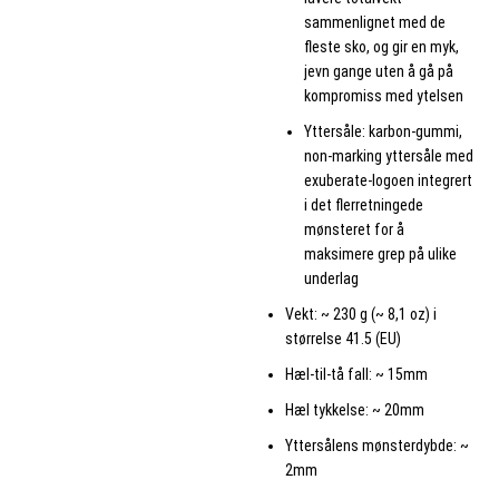
sammenlignet med de
fleste sko, og gir en myk,
jevn gange uten å gå på
kompromiss med ytelsen
Yttersåle: karbon-gummi,
non-marking yttersåle med
exuberate-logoen integrert
i det flerretningede
mønsteret for å
maksimere grep på ulike
underlag
Vekt: ~ 230 g (~ 8,1 oz) i
størrelse 41.5 (EU)
Hæl-til-tå fall: ~ 15mm
Hæl tykkelse: ~ 20mm
Yttersålens mønsterdybde: ~
2mm