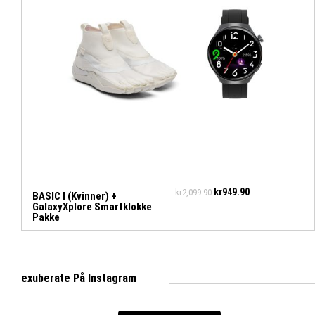
kr
949.90
kr
2,099.90
BASIC I (Kvinner) +
GalaxyXplore Smartklokke
Pakke
exuberate På Instagram