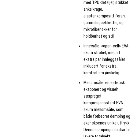
med TPU-detaljer, strikket
ankelkrage,
elastankompositt foran,
gummilogoetiketter, og
mikrofiberløkker for
holdbarhet og stil
Innersåle: «open-cell» EVA
skum strobel, med et
ekstra par innleggssåler
inkludert for ekstra
komfort om ønskelig
Mellomsåle: en estetisk
eksponert og visuelt
særpreget
kompresjonsstøpt EVA-
skum mellomsåle, som
både forbedrer demping og
øker skoenes unike uttrykk.
Denne dempingen bidrar til
lavere totalvekt