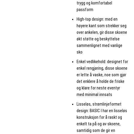
trygg og komfortabel
passform
High-top design: med en
høyere kant som strekker seg
over ankelen, gir disse skoene
økt støtte og beskyttelse
sammenlignet med vanlige
sko
Enkel vedlikehold: designet for
enkel rengjøring, disse skoene
er lette å vaske, noe som gjør
det enklere å holde de friske
og klare for neste eventyr
med minimal innsats
Lisseløs, strømlinjeformet
design: BASIC I har en lisseløs
konstruksjon for å raskt og
enkelt ta på og av skoene,
samtidig som de gir en