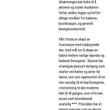
tilnærmingen kan bidra til å
aktivere og styrke musklene i
føtter, ankler, legger og hofter -
viktige områder for balanse,
koordinasjon, og generell
bevegelseskontroll.
Vårt fottøy er skapt av
frustrasjon med tradisjonelle
sko, med mål om å skape en
hybrid mellom vanlige løpesko og
barbeint bevegelse. Skoene har
strategisk plassert demping som
starter ved hælen og avtar før
tærne, noe som oppmuntrer til en
mer naturlig tå-til-hæl bevegelse,
i motsetning til den moderne
hæl-til-tå gangen, som ofte kan
anses som biomekanisk
unaturlig ***. Yttersålen har et
dypere mønster som gir ekstra