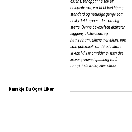
essens, før oppfinnelsen av
dempede sko, var tå-til-hæl-løping
standard og naturlige gange som
beskyttet kroppen uten kunstig
støtte. Denne bevegelsen aktiverer
leggene, akillessene, og
hamstringmusklene mer aktivt, noe
som potensielt kan føre til større
styrke i disse områdene - men det
krever gradvis tilpasning for å
unngå belastning eller skade.
Kanskje Du Også Liker