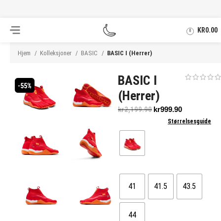
.
KR
0.00
0
Hjem
Kolleksjoner
BASIC
BASIC I (Herrer)
BASIC I
-55%
(Herrer)
kr
2,199.90
kr
999.90
Størrelsesguide
41
41.5
43.5
44