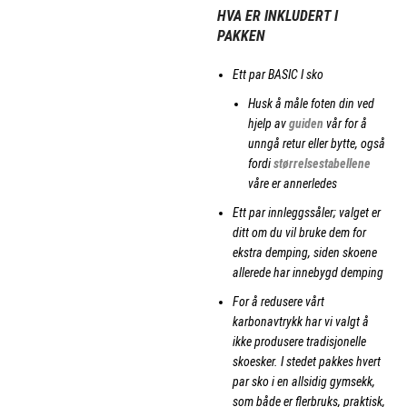
HVA ER INKLUDERT I
PAKKEN
Ett par BASIC I sko
Husk å måle foten din ved
hjelp av
guiden
vår for å
unngå retur eller bytte, også
fordi
størrelsestabellene
våre er annerledes
Ett par innleggssåler; valget er
ditt om du vil bruke dem for
ekstra demping, siden skoene
allerede har innebygd demping
For å redusere vårt
karbonavtrykk har vi valgt å
ikke produsere tradisjonelle
skoesker. I stedet pakkes hvert
par sko i en allsidig gymsekk,
som både er flerbruks, praktisk,