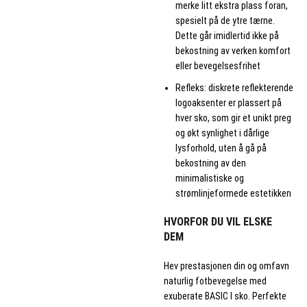
merke litt ekstra plass foran,
spesielt på de ytre tærne.
Dette går imidlertid ikke på
bekostning av verken komfort
eller bevegelsesfrihet
Refleks: diskrete reflekterende
logoaksenter er plassert på
hver sko, som gir et unikt preg
og økt synlighet i dårlige
lysforhold, uten å gå på
bekostning av den
minimalistiske og
strømlinjeformede estetikken
HVORFOR DU VIL ELSKE
DEM
Hev prestasjonen din og omfavn
naturlig fotbevegelse med
exuberate BASIC I sko. Perfekte