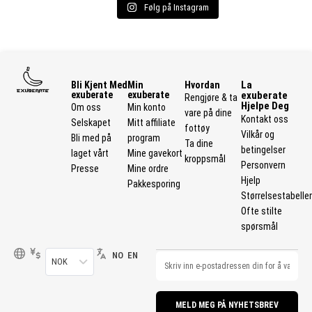
Følg på Instagram
La
Bli Kjent Med
Min
Hvordan
exuberate
exuberate
exuberate
Rengjøre & ta
Hjelpe Deg
Om oss
Min konto
vare på dine
Kontakt oss
Selskapet
Mitt affiliate
fottøy
Vilkår og
Bli med på
program
Ta dine
betingelser
laget vårt
Mine gavekort
kroppsmål
Personvern
Presse
Mine ordre
Hjelp
Pakkesporing
Størrelsestabelle
Ofte stilte
spørsmål
NO
EN
NOK
MELD MEG PÅ NYHETSBREV