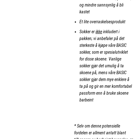
og mindre sannsynlig å bli
kastet
Et lite overraskelsesprodukt
Sokker er
ikke
inkludert i
pakken; vi anbefaler på det
sterkeste å kjøpe våre BASIC
sokker, som er spesialutviklet
for disse skoene. Vanlige
sokker gjør det umulig å ta
skoene på, mens våre BASIC
sokker gjør dem mye enklere å
ta på og gir en mer komfortabel
passform enn å bruke skoene
barbeint
.
* Selv om denne potensielle
fordelen er allment antatt blant