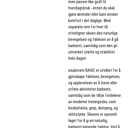
men passer like godt til
hverdagsbruk - enten du skal
gjøre ærender eller bare ønsker
komfort i det daglige. Med
separate rom for hver tå
etterligner skoen den naturlige
bevegelsen og følelsen av å gå
barbeint, samtidig som den gir
utmerket støtte og stabilitet
hele dagen.
exuberate BASIC er utviklet for å
gjenskape følelsen, bevegelsen,
og opplevelsen av å trene eller
utføre aktiviteter barbeint,
samtidig som de tilbyr fordelene
av moderne treningssko, som
beskyttelse, grep, demping, og
slitestyrke. Skoene er spesielt
laget for å gi en naturlig,
barbeint-lignende følelse. Ved å