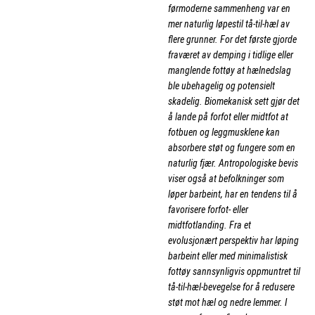
førmoderne sammenheng var en
mer naturlig løpestil tå-til-hæl av
flere grunner. For det første gjorde
fraværet av demping i tidlige eller
manglende fottøy at hælnedslag
ble ubehagelig og potensielt
skadelig. Biomekanisk sett gjør det
å lande på forfot eller midtfot at
fotbuen og leggmusklene kan
absorbere støt og fungere som en
naturlig fjær. Antropologiske bevis
viser også at befolkninger som
løper barbeint, har en tendens til å
favorisere forfot- eller
midtfotlanding. Fra et
evolusjonært perspektiv har løping
barbeint eller med minimalistisk
fottøy sannsynligvis oppmuntret til
tå-til-hæl-bevegelse for å redusere
støt mot hæl og nedre lemmer. I