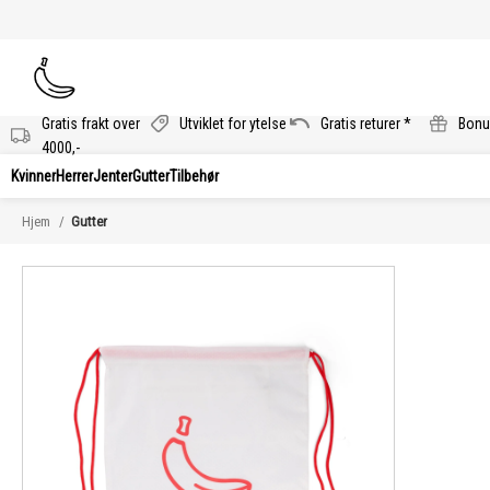
Gratis frakt over
Utviklet for ytelse
Gratis returer *
Bonu
4000,-
Kvinner
Herrer
Jenter
Gutter
Tilbehør
Hjem
Gutter