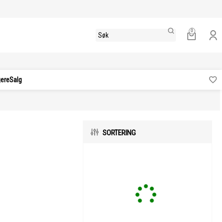
0
gere
Salg
SORTERING