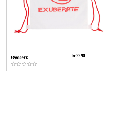
kr
99.90
Gymsekk