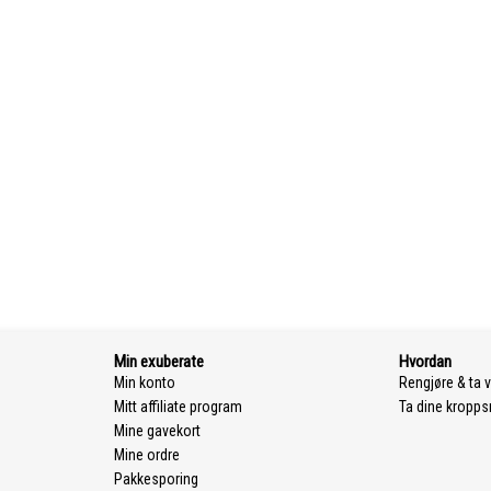
Min exuberate
Hvordan
Min konto
Rengjøre & ta v
Mitt affiliate program
Ta dine kropp
Mine gavekort
Mine ordre
Pakkesporing