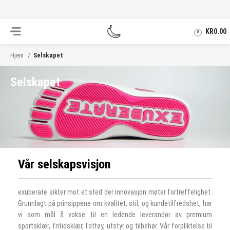
.
KR
0.00
0
Hjem
Selskapet
Selskapet
Vår selskapsvisjon
exuberate sikter mot et sted der innovasjon møter fortreffelighet.
Grunnlagt på prinsippene om kvalitet, stil, og kundetilfredshet, har
vi som mål å vokse til en ledende leverandør av premium
sportsklær, fritidsklær, fottøy, utstyr og tilbehør. Vår forpliktelse til