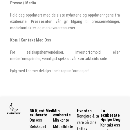
Presse / Media
Hold deg oppdatert med de siste nyhetene og oppdateringene fra
exuberate.
Pressesiden
vår gir tilgang til pressemeldinger,
mediekontakter, og merkevareressurser.
Kom I Kontakt Med Oss
For selskapshenvendelser, investorforhold, eller
medieforespørsler, vennligst sjekk ut vår
kontaktside
side.
Følg med for mer detaljert selskapsinformasjon!
La
Bli Kjent Med
Min
Hvordan
exuberate
exuberate
exuberate
Rengjøre & ta
Hjelpe Deg
Om oss
Min konto
vare på dine
Kontakt oss
Selskapet
Mitt affiliate
fottøy