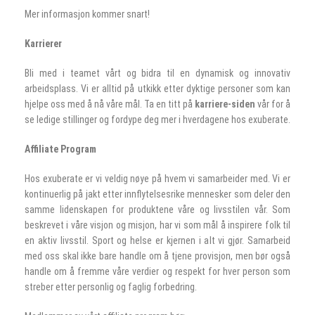
Mer informasjon kommer snart!
Karrierer
Bli med i teamet vårt og bidra til en dynamisk og innovativ
arbeidsplass. Vi er alltid på utkikk etter dyktige personer som kan
hjelpe oss med å nå våre mål. Ta en titt på
karriere-siden
vår for å
se ledige stillinger og fordype deg mer i hverdagene hos exuberate.
Affiliate Program
Hos exuberate er vi veldig nøye på hvem vi samarbeider med. Vi er
kontinuerlig på jakt etter innflytelsesrike mennesker som deler den
samme lidenskapen for produktene våre og livsstilen vår. Som
beskrevet i våre visjon og
misjon,
har vi som mål å inspirere folk til
en aktiv livsstil. Sport og helse er kjernen i alt vi gjør. Samarbeid
med oss ​​skal ikke bare handle om å tjene provisjon, men bør også
handle om å fremme våre verdier og respekt for hver person som
streber etter personlig og faglig forbedring.