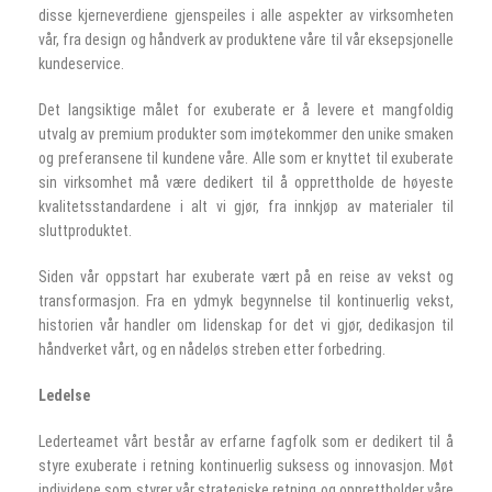
disse kjerneverdiene gjenspeiles i alle aspekter av virksomheten
vår, fra design og håndverk av produktene våre til vår eksepsjonelle
kundeservice.
Det langsiktige målet for exuberate er å levere et mangfoldig
utvalg av premium produkter som imøtekommer den unike smaken
og preferansene til kundene våre. Alle som er knyttet til exuberate
sin virksomhet må være dedikert til å opprettholde de høyeste
kvalitetsstandardene i alt vi gjør, fra innkjøp av materialer til
sluttproduktet.
Siden vår oppstart har exuberate vært på en reise av vekst og
transformasjon. Fra en ydmyk begynnelse til kontinuerlig vekst,
historien vår handler om lidenskap for det vi gjør, dedikasjon til
håndverket vårt, og en nådeløs streben etter forbedring.
Ledelse
Lederteamet vårt består av erfarne fagfolk som er dedikert til å
styre exuberate i retning kontinuerlig suksess og innovasjon. Møt
individene som styrer vår strategiske retning og opprettholder våre