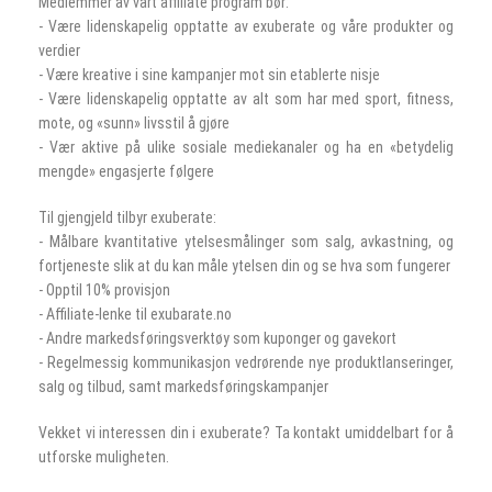
Medlemmer av vårt affiliate program bør:
- Være lidenskapelig opptatte av exuberate og våre produkter og
verdier
- Være kreative i sine kampanjer mot sin etablerte nisje
- Være lidenskapelig opptatte av alt som har med sport, fitness,
mote, og «sunn» livsstil å gjøre
- Vær aktive på ulike sosiale mediekanaler og ha en «betydelig
mengde» engasjerte følgere
Til gjengjeld tilbyr exuberate:
- Målbare kvantitative ytelsesmålinger som salg, avkastning, og
fortjeneste slik at du kan måle ytelsen din og se hva som fungerer
- Opptil 10% provisjon
- Affiliate-lenke til exubarate.no
- Andre markedsføringsverktøy som kuponger og gavekort
- Regelmessig kommunikasjon vedrørende nye produktlanseringer,
salg og tilbud, samt markedsføringskampanjer
Vekket vi interessen din i exuberate? Ta kontakt umiddelbart for å
utforske muligheten.